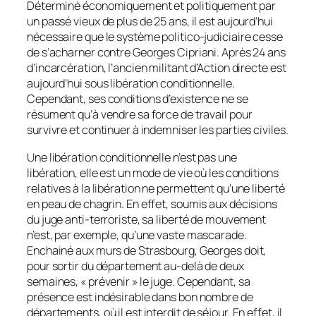
Déterminé économiquement et politiquement par
un passé vieux de plus de 25 ans, il est aujourd’hui
nécessaire que le système politico-judiciaire cesse
de s’acharner contre Georges Cipriani. Après 24 ans
d’incarcération, l’ancien militant d’Action directe est
aujourd’hui sous libération conditionnelle.
Cependant, ses conditions d’existence ne se
résument qu’à vendre sa force de travail pour
survivre et continuer à indemniser les parties civiles.
Une libération conditionnelle n’est pas une
libération, elle est un mode de vie où les conditions
relatives à la libération ne permettent qu’une liberté
en peau de chagrin. En effet, soumis aux décisions
du juge anti-terroriste, sa liberté de mouvement
n’est, par exemple, qu’une vaste mascarade.
Enchainé aux murs de Strasbourg, Georges doit,
pour sortir du département au-delà de deux
semaines, « prévenir » le juge. Cependant, sa
présence est indésirable dans bon nombre de
départements, où il est interdit de séjour. En effet, il