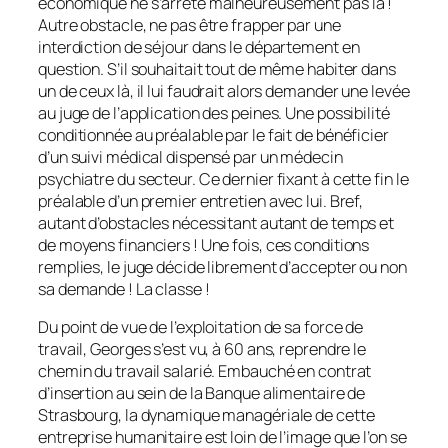
économique ne s’arrête malheureusement pas là !
Autre obstacle, ne pas être frapper par une
interdiction de séjour dans le département en
question. S’il souhaitait tout de même habiter dans
un de ceux là, il lui faudrait alors demander une levée
au juge de l’application des peines. Une possibilité
conditionnée au préalable par le fait de bénéficier
d’un suivi médical dispensé par un médecin
psychiatre du secteur. Ce dernier fixant à cette fin le
préalable d’un premier entretien avec lui. Bref,
autant d’obstacles nécessitant autant de temps et
de moyens financiers ! Une fois, ces conditions
remplies, le juge décide librement d’accepter ou non
sa demande ! La classe !
Du point de vue de l’exploitation de sa force de
travail, Georges s’est vu, à 60 ans, reprendre le
chemin du travail salarié. Embauché en contrat
d’insertion au sein de la Banque alimentaire de
Strasbourg, la dynamique managériale de cette
entreprise humanitaire est loin de l’image que l’on se