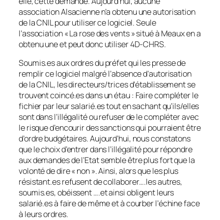
elle, cette demande. Aujourd’hui, aucune
association Alsacienne n’a obtenu une autorisation
de la CNIL pour utiliser ce logiciel. Seule
l’association « La rose des vents » situé à Meaux en a
obtenu une et peut donc utiliser 4D-CHRS.
Soumis.es aux ordres du préfet qui les presse de
remplir ce logiciel malgré l’absence d’autorisation
de la CNIL, les directeurs/trices d’établissement se
trouvent coincé.es dans un étau : Faire compléter le
fichier par leur salarié.es tout en sachant qu’ils/elles
sont dans l’illégalité ou refuser de le compléter avec
le risque d’encourir des sanctions qui pourraient être
d’ordre budgétaires. Aujourd’hui, nous constatons
que le choix d’entrer dans l’illégalité pour répondre
aux demandes de l’Etat semble être plus fort que la
volonté de dire « non ». Ainsi, alors que les plus
résistant.es refusent de collaborer….les autres,
soumis.es, obéissent ….et ainsi obligent leurs
salarié.es à faire de même et à courber l’échine face
à leurs ordres.