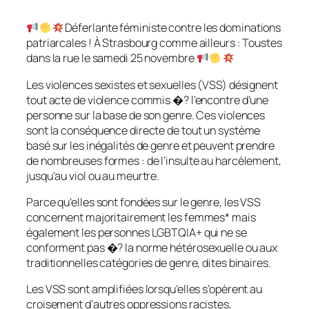
Déferlante féministe contre les dominations
patriarcales ! À Strasbourg comme ailleurs : Toustes
dans la rue le samedi 25 novembre
Les violences sexistes et sexuelles (VSS) désignent
tout acte de violence commis �? l’encontre d’une
personne sur la base de son genre. Ces violences
sont la conséquence directe de tout un système
basé sur les inégalités de genre et peuvent prendre
de nombreuses formes : de l’insulte au harcèlement,
jusqu’au viol ou au meurtre.
Parce qu’elles sont fondées sur le genre, les VSS
concernent majoritairement les femmes* mais
également les personnes LGBTQIA+ qui ne se
conforment pas �? la norme hétérosexuelle ou aux
traditionnelles catégories de genre, dites binaires.
Les VSS sont amplifiées lorsqu’elles s’opèrent au
croisement d’autres oppressions racistes,