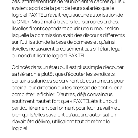
bas, affirmèrent lors de réunion entre cadres qu’ils «
avaient appris de la part de leurs salariés que le
logiciel PAXTEL n’avait reçu aucune autorisation de
la CNIL». Mis à mal à travers leurs propres ordres,
ils/elles firent cependant courir une rumeur selon
laquelle la commission avait des discours différents
sur l’utilisation de la base de données et qu’ainsi,
ils/elles ne savaient précisément pas s’il était légal
ou non d’utiliser le logiciel PAXTEL.
Coincés dans un étau où il est plus simple d’écouter
sa hiérarchie plutôt que d’écouter les syndicats,
certains salarié.es se servirent de ces rumeurs pour
obéir à leur direction qui les pressait de continuer à
compléter le fichier. D’autres, déjà convaincus,
soutinrent haut et fort que « PAXTEL était un outil
particulièrement performant pour leur travail » et,
bien qu’ils/elles savaient qu’aucune autorisation
n’avait été délivré, utilisaient tout de même le
logiciel.