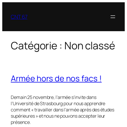
Aller
au
CNT 67
contenu
Catégorie :
Non classé
Armée hors de nos facs !
Demain 25 novembre, l’armée s’invite dans
l’Université de Strasbourg pour nous apprendre
comment « travailler dans l’armée après des études
supérieures » et nous ne pouvons accepter leur
présence.