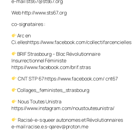
e-mail sts67@sts67.org
Web http://www.sts67.org
co-signataires :
Arc en
Ci.elleshttps://www.facebook.com/collectifarcencielles
BRIF Strasbourg – Bloc Révolutionnaire
Insurrectionnel Féministe
https://www.facebook.com/brif.stras
CNT STP 67 https://www.facebook.com/ cnt67
Collages_feministes_strasbourg
Nous Toutes Unistra
https://www.instagram.com/noustoutesunistra/
Racisé-e-s queer autonomes et Révolutionnaires
e-mail racise.e.s-qarev@proton.me