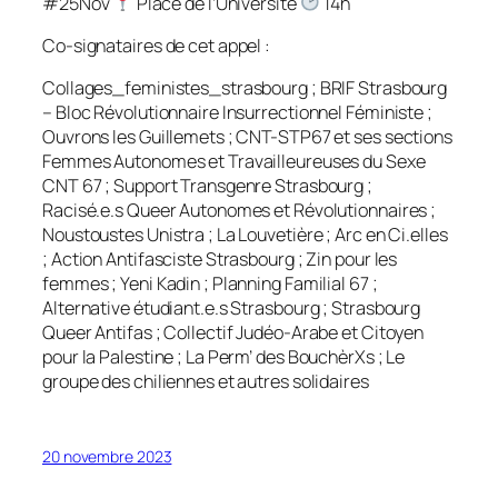
#25Nov
Place de l’Université
14h
Co-signataires de cet appel :
Collages_feministes_strasbourg ; BRIF Strasbourg
– Bloc Révolutionnaire Insurrectionnel Féministe ;
Ouvrons les Guillemets ; CNT-STP67 et ses sections
Femmes Autonomes et Travailleureuses du Sexe
CNT 67 ; Support Transgenre Strasbourg ;
Racisé.e.s Queer Autonomes et Révolutionnaires ;
Noustoustes Unistra ; La Louvetière ; Arc en Ci.elles
; Action Antifasciste Strasbourg ; Zin pour les
femmes ; Yeni Kadin ; Planning Familial 67 ;
Alternative étudiant.e.s Strasbourg ; Strasbourg
Queer Antifas ; Collectif Judéo-Arabe et Citoyen
pour la Palestine ; La Perm’ des BouchèrXs ; Le
groupe des chiliennes et autres solidaires
20 novembre 2023