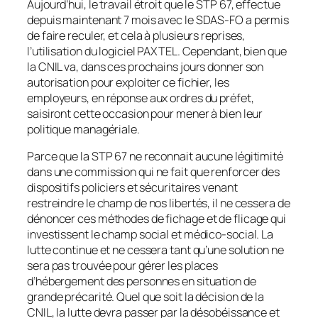
Aujourd’hui, le travail étroit que le STP 67, effectue
depuis maintenant 7 mois avec le SDAS-FO a permis
de faire reculer, et cela à plusieurs reprises,
l’utilisation du logiciel PAXTEL. Cependant, bien que
la CNIL va, dans ces prochains jours donner son
autorisation pour exploiter ce fichier, les
employeurs, en réponse aux ordres du préfet,
saisiront cette occasion pour mener à bien leur
politique managériale.
Parce que la STP 67 ne reconnait aucune légitimité
dans une commission qui ne fait que renforcer des
dispositifs policiers et sécuritaires venant
restreindre le champ de nos libertés, il ne cessera de
dénoncer ces méthodes de fichage et de flicage qui
investissent le champ social et médico-social. La
lutte continue et ne cessera tant qu’une solution ne
sera pas trouvée pour gérer les places
d’hébergement des personnes en situation de
grande précarité. Quel que soit la décision de la
CNIL, la lutte devra passer par la désobéissance et