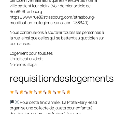
période hivernale alors que les « festivités » de la
ville battent leur plein. (Voir dernier article de
Rue89Strasbourg :
https://www.rue89strasbourg.com/strasbourg-
mobilisation-collegiens-sans-abri-288340)
Nous continuerons à soutenir toutes les personnes à
la rue, ainsi que celles qui se battent au quotidien sur
ces causes.
Logement pour tous.tes !
Un toit est un droit.
No one is illegal.
requisitiondeslogements
Pour cette fin d’année : La P’tite Mary Read
organise une collecte de jouets pour enfants à
destination de familles (mises) à la rue :