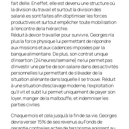
fait d’elle. En effet, elle est devenu une structure où
la division du travail et surtout la division des
salarié.es sont faites afin d’optimiser les forces
productives et surtout empêcher toute mobilisation
à l’encontre de la hiérarchie.
Réduit à devoir travailler pour survivre, Georges n’a
plus la force physique lui permettant de répondre
aux missions et aux cadences imposées par la
banque alimentaire. De plus, son contrat unique
d’insertion (24 heures/semaine) ne lui permet pas
d’investir une partie de son salaire dans des activités
personnelles lui permettant de s’évader de la
situation aliénante dans laquelle il se trouve. Réduit
à une situation d’esclavage moderne, l’exploitation
qu’il vit et subit lui permet uniquement de payer son
loyer, manger de la malbouffe, et indemniser les
parties civiles.
Chaque mois et cela jusqu’à la fin de sa vie, Georges
devra verser 15% de ses revenus au Fonds de
garantie contre les actes de terrorisme agissant au