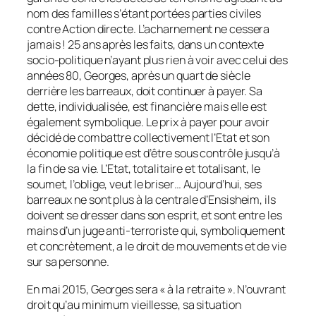
nom des familles s’étant portées parties civiles
contre Action directe. L’acharnement ne cessera
jamais ! 25 ans après les faits, dans un contexte
socio-politique n’ayant plus rien à voir avec celui des
années 80, Georges, après un quart de siècle
derrière les barreaux, doit continuer à payer. Sa
dette, individualisée, est financière mais elle est
également symbolique. Le prix à payer pour avoir
décidé de combattre collectivement l’Etat et son
économie politique est d’être sous contrôle jusqu’à
la fin de sa vie. L’Etat, totalitaire et totalisant, le
soumet, l’oblige, veut le briser… Aujourd’hui, ses
barreaux ne sont plus à la centrale d’Ensisheim, ils
doivent se dresser dans son esprit, et sont entre les
mains d’un juge anti-terroriste qui, symboliquement
et concrètement, a le droit de mouvements et de vie
sur sa personne.
En mai 2015, Georges sera « à la retraite ». N’ouvrant
droit qu’au minimum vieillesse, sa situation