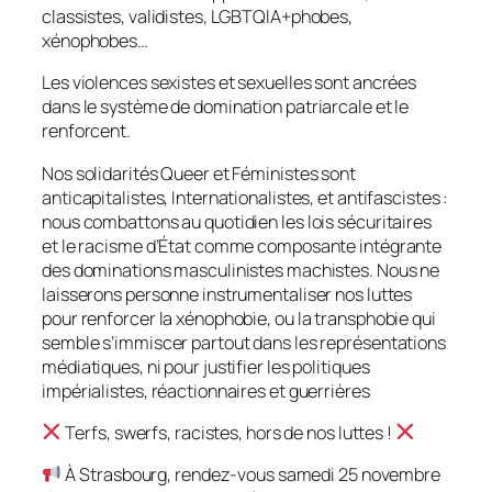
classistes, validistes, LGBTQIA+phobes,
xénophobes…
Les violences sexistes et sexuelles sont ancrées
dans le système de domination patriarcale et le
renforcent.
Nos solidarités Queer et Féministes sont
anticapitalistes, Internationalistes, et antifascistes :
nous combattons au quotidien les lois sécuritaires
et le racisme d’État comme composante intégrante
des dominations masculinistes machistes. Nous ne
laisserons personne instrumentaliser nos luttes
pour renforcer la xénophobie, ou la transphobie qui
semble s’immiscer partout dans les représentations
médiatiques, ni pour justifier les politiques
impérialistes, réactionnaires et guerrières
Terfs
, swerfs
, racistes, hors de nos luttes !
À Strasbourg, rendez-vous samedi 25 novembre