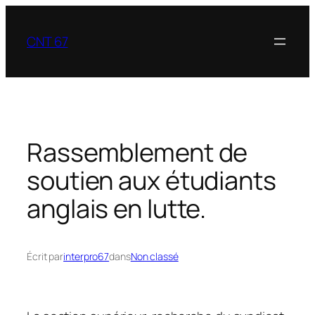
Aller
au
CNT 67
contenu
Rassemblement de
soutien aux étudiants
anglais en lutte.
Écrit par
interpro67
dans
Non classé