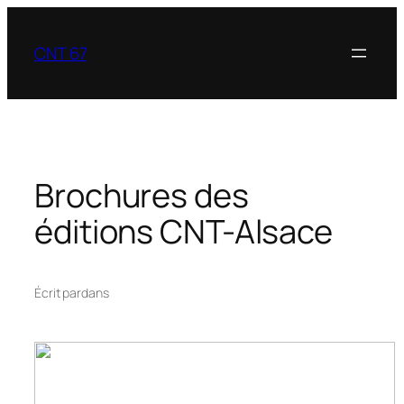
Aller
au
CNT 67
contenu
Brochures des
éditions CNT-Alsace
Écrit par
dans