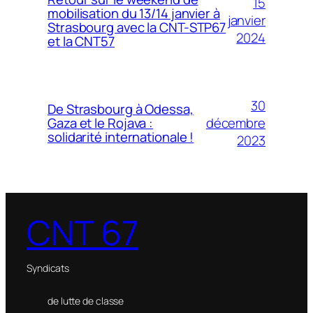
15
mobilisation du 13/14 janvier à
janvier
Strasbourg avec la CNT-STP67
2024
et la CNT57
30
De Strasbourg à Odessa,
décembre
Gaza et le Rojava :
solidarité internationale !
2023
CNT 67
Syndicats
de lutte de classe