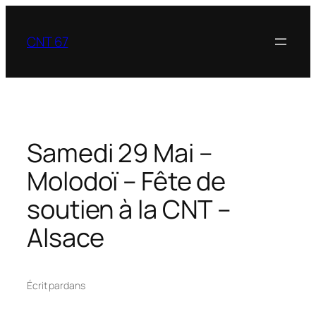
Aller
au
CNT 67
contenu
Samedi 29 Mai –
Molodoï – Fête de
soutien à la CNT –
Alsace
Écrit par
dans