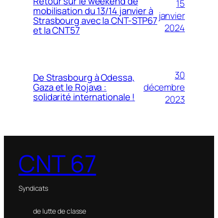
Retour sur le weekend de
15
mobilisation du 13/14 janvier à
janvier
Strasbourg avec la CNT-STP67
2024
et la CNT57
30
De Strasbourg à Odessa,
décembre
Gaza et le Rojava :
solidarité internationale !
2023
CNT 67
Syndicats
de lutte de classe