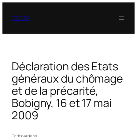
Aller
au
CNT 67
contenu
Déclaration des Etats
généraux du chômage
et de la précarité,
Bobigny, 16 et 17 mai
2009
Écrit par
dans